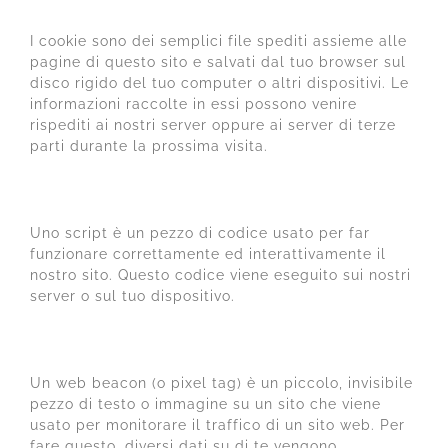
I cookie sono dei semplici file spediti assieme alle
pagine di questo sito e salvati dal tuo browser sul
disco rigido del tuo computer o altri dispositivi. Le
informazioni raccolte in essi possono venire
rispediti ai nostri server oppure ai server di terze
parti durante la prossima visita.
3. Cosa sono gli script?
Uno script è un pezzo di codice usato per far
funzionare correttamente ed interattivamente il
nostro sito. Questo codice viene eseguito sui nostri
server o sul tuo dispositivo.
4. Cos'è un web beacon?
Un web beacon (o pixel tag) è un piccolo, invisibile
pezzo di testo o immagine su un sito che viene
usato per monitorare il traffico di un sito web. Per
fare questo, diversi dati su di te vengono