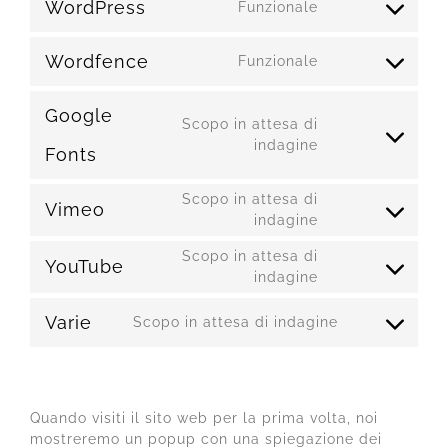
WordPress
Funzionale
Consent
to
service
Wordfence
Funzionale
Consent
wordpress
to
service
Google
Scopo in attesa di
wordfence
Consent
indagine
Fonts
to
service
Scopo in attesa di
google-
Vimeo
Consent
indagine
fonts
to
Scopo in attesa di
service
YouTube
Consent
indagine
vimeo
to
service
Varie
Scopo in attesa di indagine
Consent
youtube
to
7. Consenso
service
varie
Quando visiti il sito web per la prima volta, noi
mostreremo un popup con una spiegazione dei