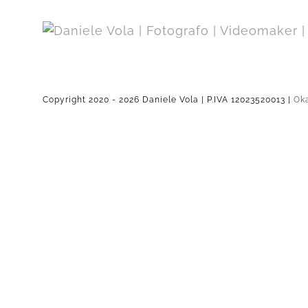
Salta
al
contenuto
Copyright 2020 -
2026 Daniele Vola | P.IVA 12023520013 |
Oka