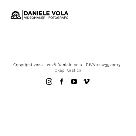
Salta
al
contenuto
Copyright 2020 -
2026 Daniele Vola | P.IVA 12023520013 |
Okapi Grafica
Instagram
Facebook
YouTube
Vimeo