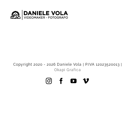
Salta
al
contenuto
Copyright 2020 -
2026 Daniele Vola | P.IVA 12023520013 |
Okapi Grafica
Instagram
Facebook
YouTube
Vimeo