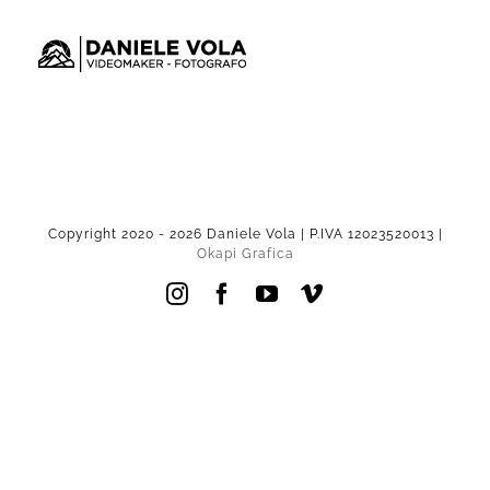
Salta
al
contenuto
Copyright 2020 -
2026 Daniele Vola | P.IVA 12023520013 |
Okapi Grafica
Instagram
Facebook
YouTube
Vimeo